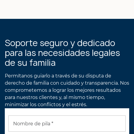
Julie M. Andrews
PERFIL DEL ABOGADO
DE BRIAN
PERFIL DE LA
ABOGADA DE JULIE
Soporte seguro y dedicado
para las necesidades legales
de su familia
Permítanos guiarlo a través de su disputa de
derecho de familia con cuidado y transparencia. Nos
comprometemos a lograr los mejores resultados
para nuestros clientes y, al mismo tiempo,
minimizar los conflictos y el estrés.
Nombre de pila *