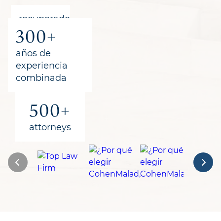
recuperado
300+
para los
clientes
años de
experiencia
combinada
500+
attorneys