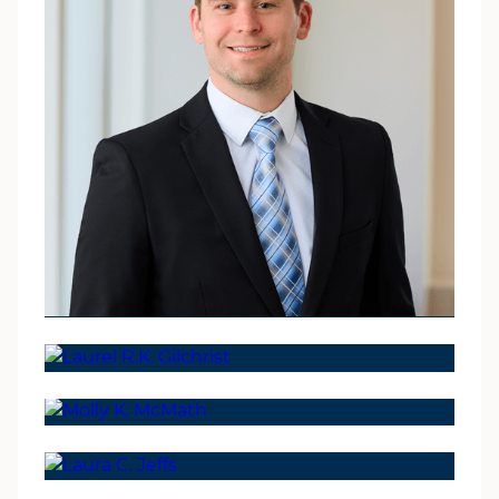
DE JUSTIN
SOCIO
Ian C. Ansel
ABOGADO
Laurel R.K. Gilchrist
PERFIL DEL ABOGADO
ABOGADO
DE CHAD
Molly K. McMath
PERFIL DEL ABOGADO
ABOGADO, CONSEJERO
DE LAUREL