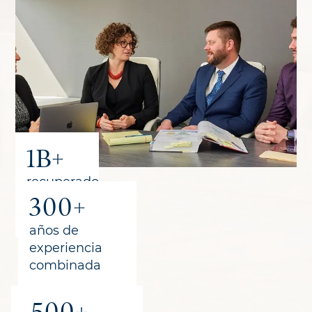
1B+
recuperado
300+
para los
clientes
años de
experiencia
combinada
500+