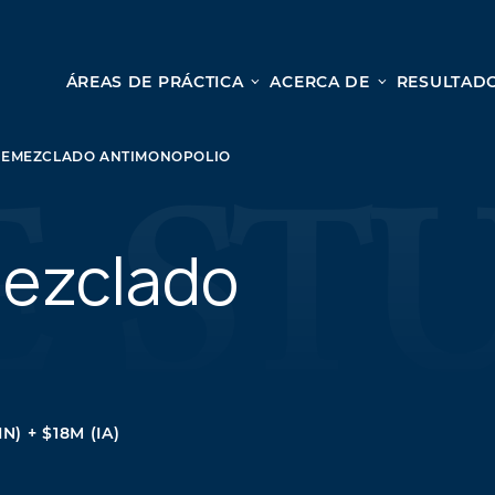
ÁREAS DE PRÁCTICA
ACERCA DE
RESULTADO
Le
Lesión personal
REMEZCLADO ANTIMONOPOLIO
ACCIDENTES AUTOMOVILÍSTICOS
Desd
ACCIDENTES DE CAMIONES
cole
ACCIDENTES POR HOMICIDIO CULPOSO
ezclado
nues
PREMISES LIABILITY
para
MOTORCYCLE ACCIDENTS
una c
DRAM SHOP LIABILITY
OS
RESBALONES Y CAÍDAS
ACCIDENTES DE UBER
IN) + $18M (IA)
TODOS LOS SERVICIOS DE LESIONES