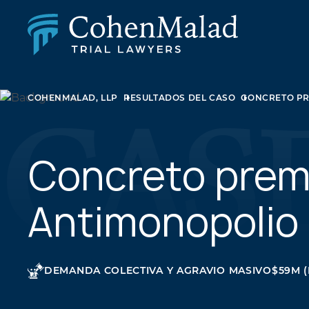
LESIÓN PERSONAL
COHENMALAD, LLP
RESULTADOS DEL CASO
CONCRETO P
DEMANDA COLECTIVA Y AGRAVIO MASIVO
ABUSO SEXUAL
DERECHO DE FAMILIA
BIENES RAÍCES
Concreto prem
LITIGIOS EMPRESARIALES
LEY DE APELACIONES
Antimonopolio
NEGLIGENCIA MÉDICA
LITIGIOS SOBRE MEDICAMENTOS Y DISPOSITIV
MÉDICOS
DEMANDA COLECTIVA Y AGRAVIO MASIVO
$59M (