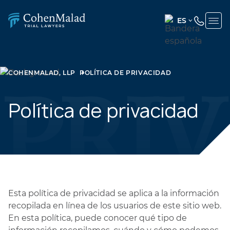
ES
ENGLISH
(UNITED
STATES)
COHENMALAD, LLP
POLÍTICA DE PRIVACIDAD
SPANISH
Política de privacidad
Esta política de privacidad se aplica a la información
recopilada en línea de los usuarios de este sitio web.
En esta política, puede conocer qué tipo de