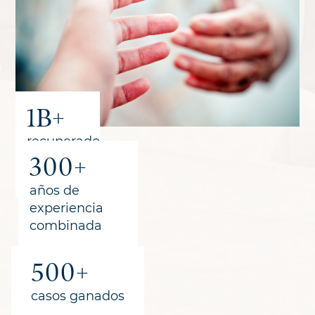
1B+
recuperado
300+
para los
clientes
años de
experiencia
combinada
500+
casos ganados