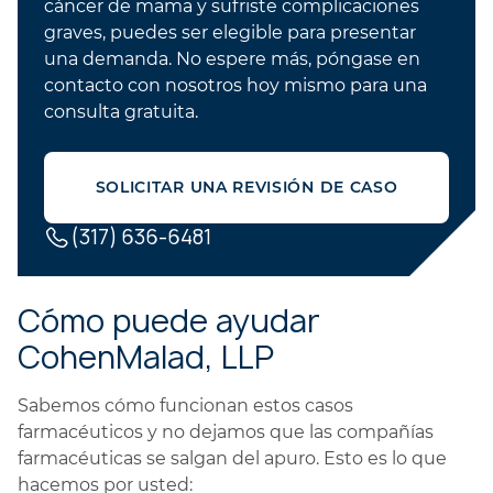
cáncer de mama y sufriste complicaciones
graves, puedes ser elegible para presentar
una demanda. No espere más, póngase en
contacto con nosotros hoy mismo para una
consulta gratuita.
SOLICITAR UNA REVISIÓN DE CASO
(317) 636-6481
Cómo puede ayudar
CohenMalad, LLP
Sabemos cómo funcionan estos casos
farmacéuticos y no dejamos que las compañías
farmacéuticas se salgan del apuro. Esto es lo que
hacemos por usted: