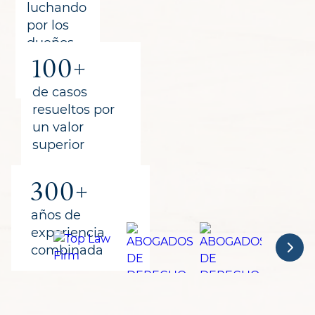
luchando
por los
dueños
100+
de
propiedades
de casos
resueltos por
un valor
superior
300+
años de
experiencia
combinada