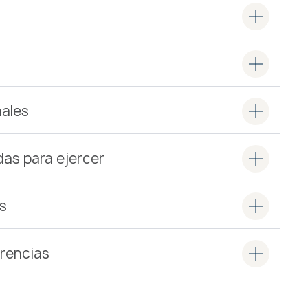
ales
das para ejercer
s
erencias