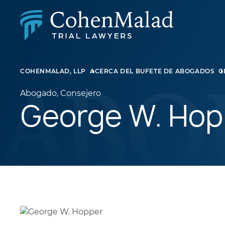
LESIÓN PERSONAL
COHENMALAD, LLP
ACERCA DEL BUFETE DE ABOGADOS
G
DEMANDA COLECTIVA Y AGRAVIO MASIVO
ABUSO SEXUAL
Abogado, Consejero
DERECHO DE FAMILIA
George W. Hop
BIENES RAÍCES
LITIGIOS EMPRESARIALES
LEY DE APELACIONES
NEGLIGENCIA MÉDICA
LITIGIOS SOBRE MEDICAMENTOS Y DISPOSITIV
MÉDICOS