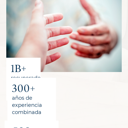
1B+
recuperado
300+
para los
clientes
años de
experiencia
combinada