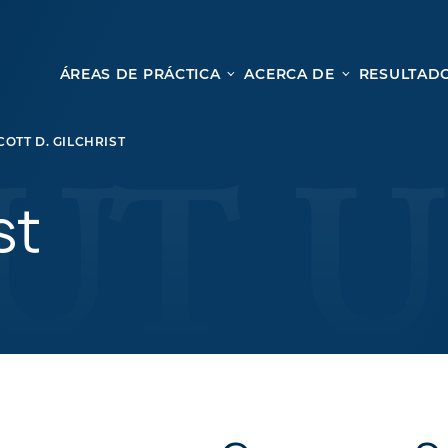
ÁREAS DE PRÁCTICA
ACERCA DE
RESULTADO
Le
Lesión personal
COTT D. GILCHRIST
ACCIDENTES AUTOMOVILÍSTICOS
Desd
ACCIDENTES DE CAMIONES
st
cole
ACCIDENTES POR HOMICIDIO CULPOSO
nues
PREMISES LIABILITY
para
MOTORCYCLE ACCIDENTS
una c
DRAM SHOP LIABILITY
OS
RESBALONES Y CAÍDAS
ACCIDENTES DE UBER
TODOS LOS SERVICIOS DE LESIONES