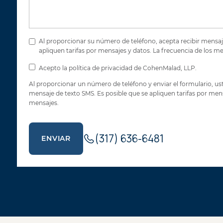
Al proporcionar su número de teléfono, acepta recibir mensaj
apliquen tarifas por mensajes y datos. La frecuencia de los 
Acepto la política de privacidad de CohenMalad, LLP.
Al proporcionar un número de teléfono y enviar el formulario,
mensaje de texto SMS. Es posible que se apliquen tarifas por me
mensajes.
(317) 636-6481