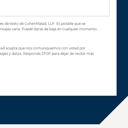
es de texto de CohenMalad, LLP. Es posible que se
mensajes varía. Puede darse de baja en cualquier momento.
 usted acepta que nos comuniquemos con usted por
nsajes y datos. Responda STOP para dejar de recibir más