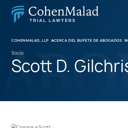
LESIÓN PERSONAL
COHENMALAD, LLP
ACERCA DEL BUFETE DE ABOGADOS
S
DEMANDA COLECTIVA Y AGRAVIO MASIVO
ABUSO SEXUAL
Socio
DERECHO DE FAMILIA
Scott D. Gilchri
BIENES RAÍCES
LITIGIOS EMPRESARIALES
LEY DE APELACIONES
NEGLIGENCIA MÉDICA
LITIGIOS SOBRE MEDICAMENTOS Y DISPOSITIV
MÉDICOS