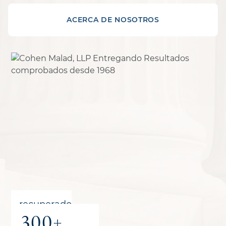
ACERCA DE NOSOTROS
recuperado
300+
para los