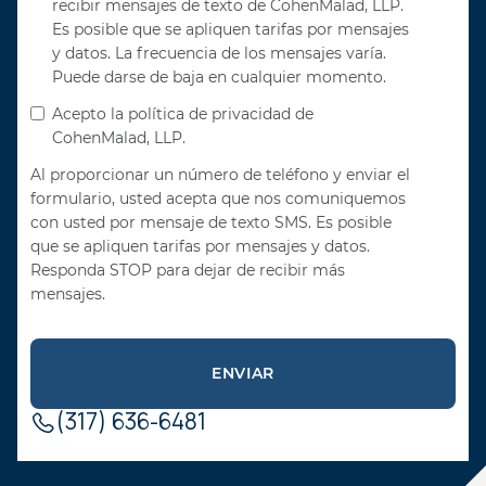
recibir mensajes de texto de CohenMalad, LLP.
Es posible que se apliquen tarifas por mensajes
y datos. La frecuencia de los mensajes varía.
Puede darse de baja en cualquier momento.
Acepto la política de privacidad de
CohenMalad, LLP.
Al proporcionar un número de teléfono y enviar el
formulario, usted acepta que nos comuniquemos
con usted por mensaje de texto SMS. Es posible
que se apliquen tarifas por mensajes y datos.
Responda STOP para dejar de recibir más
mensajes.
(317) 636-6481