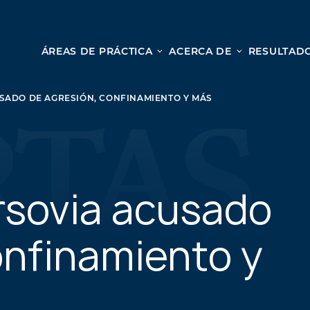
ÁREAS DE PRÁCTICA
ACERCA DE
RESULTADO
Le
Lesión personal
SADO DE AGRESIÓN, CONFINAMIENTO Y MÁS
ACCIDENTES AUTOMOVILÍSTICOS
Desd
ACCIDENTES DE CAMIONES
cole
ACCIDENTES POR HOMICIDIO CULPOSO
nues
PREMISES LIABILITY
para
MOTORCYCLE ACCIDENTS
rsovia acusado
una c
DRAM SHOP LIABILITY
OS
RESBALONES Y CAÍDAS
onfinamiento y
ACCIDENTES DE UBER
TODOS LOS SERVICIOS DE LESIONES