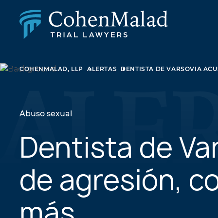
LESIÓN PERSONAL
COHENMALAD, LLP
ALERTAS
DENTISTA DE VARSOVIA ACU
DEMANDA COLECTIVA Y AGRAVIO MASIVO
ABUSO SEXUAL
DERECHO DE FAMILIA
BIENES RAÍCES
Abuso sexual
LITIGIOS EMPRESARIALES
LEY DE APELACIONES
Dentista de Va
NEGLIGENCIA MÉDICA
LITIGIOS SOBRE MEDICAMENTOS Y DISPOSITIV
de agresión, c
MÉDICOS
más