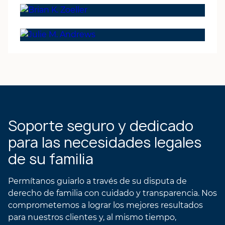
SOCIO Y PRESIDENTE
Brian K. Zoeller
SOCIO
Julie M. Andrews
PERFIL DEL ABOGADO
DE BRIAN
PERFIL DE LA
ABOGADA DE JULIE
Soporte seguro y dedicado
para las necesidades legales
de su familia
Permítanos guiarlo a través de su disputa de
derecho de familia con cuidado y transparencia. Nos
comprometemos a lograr los mejores resultados
para nuestros clientes y, al mismo tiempo,