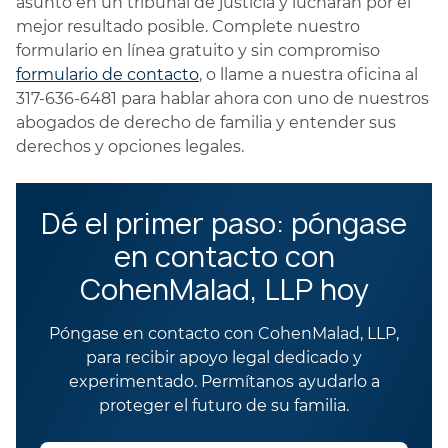
asunto en un tribunal de justicia y lucharán por el
mejor resultado posible. Complete nuestro
formulario en línea gratuito y sin compromiso
formulario de contacto
, o llame a nuestra oficina al
317-636-6481 para hablar ahora con uno de nuestros
abogados de derecho de familia y entender sus
derechos y opciones legales.
Dé el primer paso: póngase
en contacto con
CohenMalad, LLP hoy
Póngase en contacto con CohenMalad, LLP,
para recibir apoyo legal dedicado y
experimentado. Permítanos ayudarlo a
proteger el futuro de su familia.