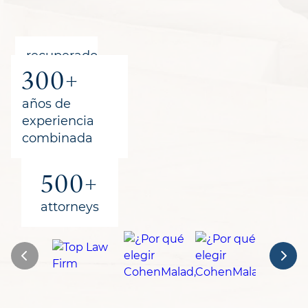
recuperado
300+
para los
clientes
años de
experiencia
combinada
500+
attorneys