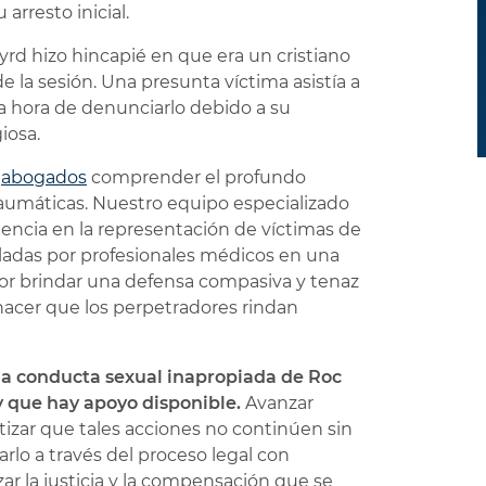
arresto inicial.
Byrd hizo hincapié en que era un cristiano
de la sesión. Una presunta víctima asistía a
la hora de denunciarlo debido a su
iosa.
s
abogados
comprender el profundo
aumáticas. Nuestro equipo especializado
iencia en la representación de víctimas de
oladas por profesionales médicos en una
por brindar una defensa compasiva y tenaz
y hacer que los perpetradores rindan
 la conducta sexual inapropiada de Roc
y que hay apoyo disponible.
Avanzar
izar que tales acciones no continúen sin
lo a través del proceso legal con
zar la justicia y la compensación que se