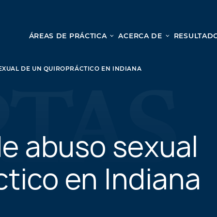
ÁREAS DE PRÁCTICA
ACERCA DE
RESULTADO
Le
Lesión personal
EXUAL DE UN QUIROPRÁCTICO EN INDIANA
ACCIDENTES AUTOMOVILÍSTICOS
Desd
ACCIDENTES DE CAMIONES
cole
ACCIDENTES POR HOMICIDIO CULPOSO
nues
PREMISES LIABILITY
para
MOTORCYCLE ACCIDENTS
de abuso sexual
una c
DRAM SHOP LIABILITY
OS
RESBALONES Y CAÍDAS
ctico en Indiana
ACCIDENTES DE UBER
TODOS LOS SERVICIOS DE LESIONES