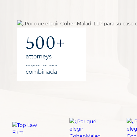
300+
500+
recuperado
para los
clientes
años de
attorneys
experiencia
combinada