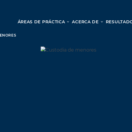
ÁREAS DE PRÁCTICA
ACERCA DE
RESULTADO
Le
Lesión personal
MENORES
ACCIDENTES AUTOMOVILÍSTICOS
Desd
ACCIDENTES DE CAMIONES
cole
ACCIDENTES POR HOMICIDIO CULPOSO
nues
PREMISES LIABILITY
para
MOTORCYCLE ACCIDENTS
una c
DRAM SHOP LIABILITY
OS
RESBALONES Y CAÍDAS
ACCIDENTES DE UBER
TODOS LOS SERVICIOS DE LESIONES