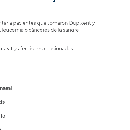
entar a pacientes que tomaron Dupixent y
 leucemia o cánceres de la sangre
ulas T
y afecciones relacionadas,
 nasal
is
rio
)