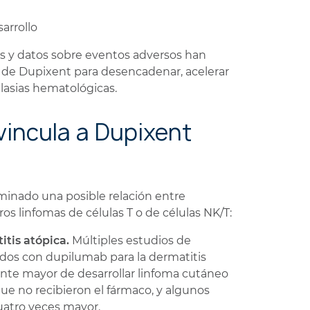
sarrollo
es y datos sobre eventos adversos han
 de Dupixent para desencadenar, acelerar
lasias hematológicas.
incula a Dupixent
aminado una posible relación entre
os linfomas de células T o de células NK/T:
tis atópica.
Múltiples estudios de
dos con dupilumab para la dermatitis
mente mayor de desarrollar linfoma cutáneo
ue no recibieron el fármaco, y algunos
uatro veces mayor.