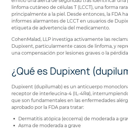
emitió una alerta de seguridad tras identificar una
linfoma cutáneo de células T (LCCT), una forma rar
principalmente a la piel. Desde entonces, la FDA
informes alarmantes de LCCT en usuarios de Dupixe
etiqueta de advertencia del medicamento.
CohenMalad, LLP investiga activamente las reclam
Dupixent, particularmente casos de linfoma, y repr
una compensación por lesiones graves o la pérdida
¿Qué es Dupixent (dupilu
Dupixent (dupilumab) es un anticuerpo monoclonal
receptor de interleucina-4 (IL-4Rα), interrumpiendo 
que son fundamentales en las enfermedades alérgica
aprobado por la FDA para tratar:
Dermatitis atópica (eccema) de moderada a gra
Asma de moderada a grave