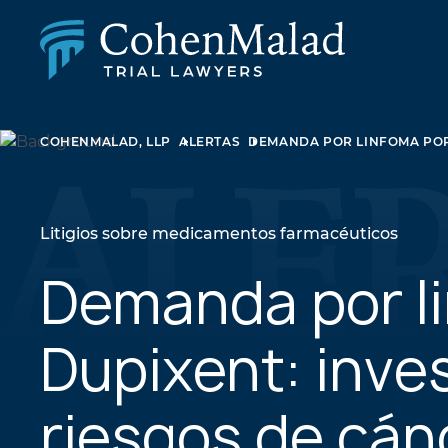
LESIÓN PERSONAL
COHENMALAD, LLP
ALERTAS
DEMANDA POR LINFOMA POR 
DEMANDA COLECTIVA Y AGRAVIO MASIVO
ABUSO SEXUAL
DERECHO DE FAMILIA
BIENES RAÍCES
Litigios sobre medicamentos farmacéuticos
LITIGIOS EMPRESARIALES
LEY DE APELACIONES
Demanda por l
NEGLIGENCIA MÉDICA
LITIGIOS SOBRE MEDICAMENTOS Y DISPOSITIV
Dupixent: inves
MÉDICOS
riesgos de cán