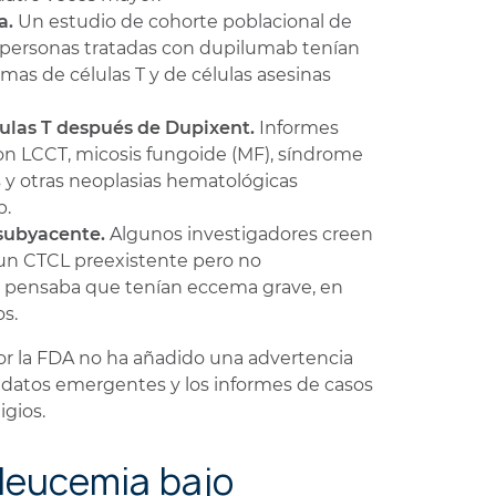
a.
Un estudio de cohorte poblacional de
 personas tratadas con dupilumab tenían
mas de células T y de células asesinas
lulas T después de Dupixent.
Informes
on LCCT, micosis fungoide (MF), síndrome
s y otras neoplasias hematológicas
b.
subyacente.
Algunos investigadores creen
un CTCL preexistente pero no
e pensaba que tenían eccema grave, en
s.
por la FDA no ha añadido una advertencia
s datos emergentes y los informes de casos
igios.
 leucemia bajo