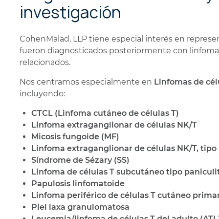
investigación
CohenMalad, LLP tiene especial interés en repres
fueron diagnosticados posteriormente con linfoma,
relacionados.
Nos centramos especialmente en
Linfomas de cél
incluyendo:
CTCL (Linfoma cutáneo de células T)
Linfoma extraganglionar de células NK/T
Micosis fungoide (MF)
Linfoma extraganglionar de células NK/T, tipo
Síndrome de Sézary (SS)
Linfoma de células T subcutáneo tipo paniculit
Papulosis linfomatoide
Linfoma periférico de células T cutáneo prima
Piel laxa granulomatosa
Leucemia/linfoma de células T del adulto (ATL