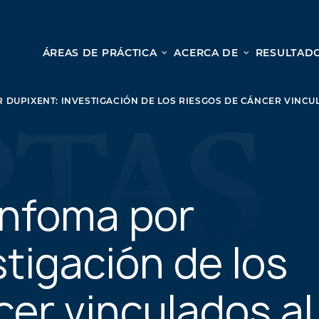
ÁREAS DE PRÁCTICA
ACERCA DE
RESULTADO
Le
Lesión personal
DUPIXENT: INVESTIGACIÓN DE LOS RIESGOS DE CÁNCER VINCU
ACCIDENTES AUTOMOVILÍSTICOS
Desd
ACCIDENTES DE CAMIONES
cole
ACCIDENTES POR HOMICIDIO CULPOSO
nues
PREMISES LIABILITY
para
MOTORCYCLE ACCIDENTS
infoma por
una c
DRAM SHOP LIABILITY
OS
RESBALONES Y CAÍDAS
tigación de los
ACCIDENTES DE UBER
cer vinculados al
TODOS LOS SERVICIOS DE LESIONES