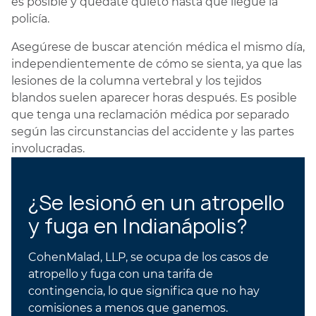
es posible y quédate quieto hasta que llegue la
policía.
Asegúrese de buscar atención médica el mismo día,
independientemente de cómo se sienta, ya que las
lesiones de la columna vertebral y los tejidos
blandos suelen aparecer horas después. Es posible
que tenga una reclamación médica por separado
según las circunstancias del accidente y las partes
involucradas.
¿Se lesionó en un atropello
y fuga en Indianápolis?
CohenMalad, LLP, se ocupa de los casos de
atropello y fuga con una tarifa de
contingencia, lo que significa que no hay
comisiones a menos que ganemos.