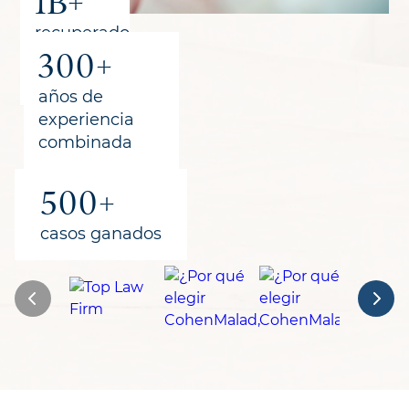
1B+
recuperado
300+
para los
clientes
años de
experiencia
combinada
500+
casos ganados