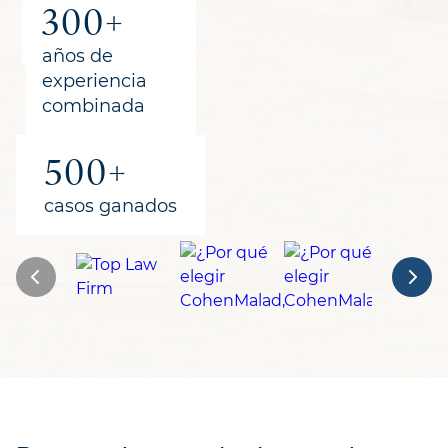
300+
para los
clientes
años de
experiencia
combinada
500+
casos ganados