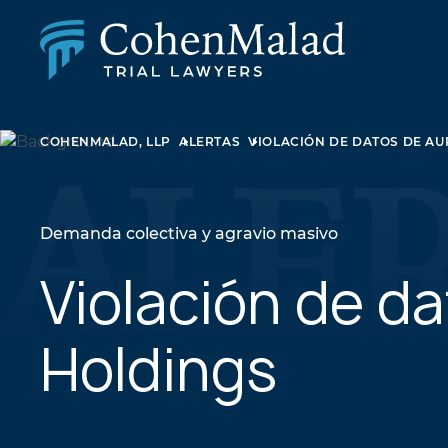
LESIÓN PERSONAL
COHENMALAD, LLP
ALERTAS
VIOLACIÓN DE DATOS DE A
DEMANDA COLECTIVA Y AGRAVIO MASIVO
ABUSO SEXUAL
DERECHO DE FAMILIA
BIENES RAÍCES
Demanda colectiva y agravio masivo
LITIGIOS EMPRESARIALES
LEY DE APELACIONES
Violación de d
NEGLIGENCIA MÉDICA
LITIGIOS SOBRE MEDICAMENTOS Y DISPOSITIV
Holdings
MÉDICOS