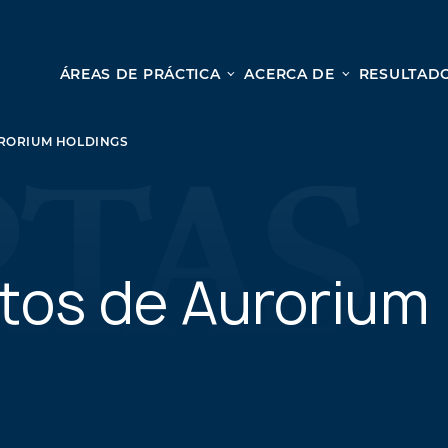
ÁREAS DE PRÁCTICA
ACERCA DE
RESULTADO
Le
Lesión personal
URORIUM HOLDINGS
ACCIDENTES AUTOMOVILÍSTICOS
Desd
ACCIDENTES DE CAMIONES
cole
ACCIDENTES POR HOMICIDIO CULPOSO
nues
PREMISES LIABILITY
para
MOTORCYCLE ACCIDENTS
atos de Aurorium
una c
DRAM SHOP LIABILITY
OS
RESBALONES Y CAÍDAS
ACCIDENTES DE UBER
TODOS LOS SERVICIOS DE LESIONES