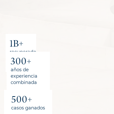
1B+
recuperado
300+
para los
clientes
años de
experiencia
combinada
500+
casos ganados