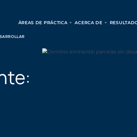
ÁREAS DE PRÁCTICA
ACERCA DE
RESULTADO
Le
Lesión personal
ESARROLLAR
ACCIDENTES AUTOMOVILÍSTICOS
Desd
ACCIDENTES DE CAMIONES
cole
nte:
ACCIDENTES POR HOMICIDIO CULPOSO
nues
PREMISES LIABILITY
para
MOTORCYCLE ACCIDENTS
una c
DRAM SHOP LIABILITY
OS
RESBALONES Y CAÍDAS
ACCIDENTES DE UBER
TODOS LOS SERVICIOS DE LESIONES