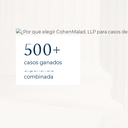
1B+
300+
500+
recuperado
años de
casos ganados
para los
experiencia
clientes
combinada