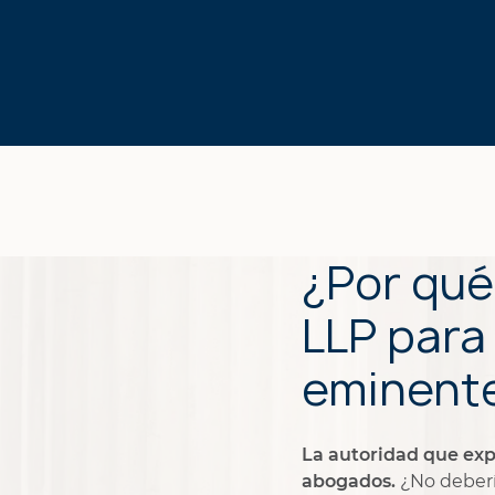
PERSONALES
¿Por qué
LLP para
eminent
La autoridad que exp
abogados.
¿No deberí