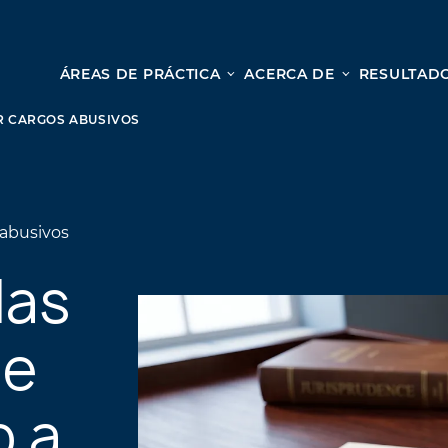
ÁREAS DE PRÁCTICA
ACERCA DE
RESULTADO
Le
Lesión personal
 CARGOS ABUSIVOS
ACCIDENTES AUTOMOVILÍSTICOS
Desd
ACCIDENTES DE CAMIONES
cole
ACCIDENTES POR HOMICIDIO CULPOSO
nues
abusivos
PREMISES LIABILITY
para
las
MOTORCYCLE ACCIDENTS
una c
DRAM SHOP LIABILITY
OS
RESBALONES Y CAÍDAS
le
ACCIDENTES DE UBER
o a
TODOS LOS SERVICIOS DE LESIONES