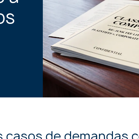
PERSONALES
os
 casos de demandas c