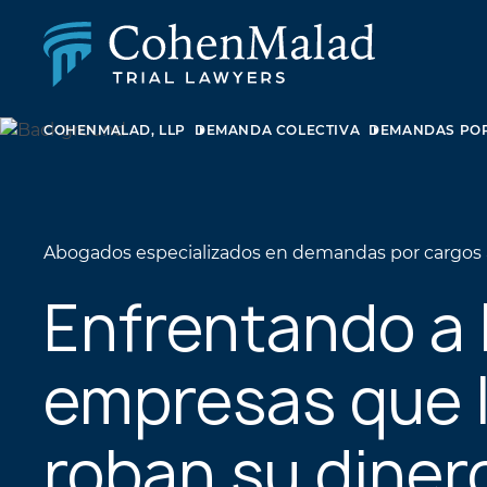
COHENMALAD, LLP
DEMANDA COLECTIVA
DEMANDAS POR
LESIÓN PERSONAL
DEMANDA COLECTIVA Y AGRAVIO MASIVO
ABUSO SEXUAL
DERECHO DE FAMILIA
BIENES RAÍCES
Abogados especializados en demandas por cargos 
LITIGIOS EMPRESARIALES
LEY DE APELACIONES
Enfrentando a 
NEGLIGENCIA MÉDICA
LITIGIOS SOBRE MEDICAMENTOS Y DISPOSITIV
empresas que 
MÉDICOS
roban su diner